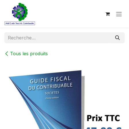
Se rendre au contenu
Tous les produits