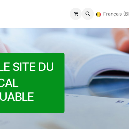
ntact
Unsp-Finances
Français (B
LE SITE DU
SCAL
UABLE