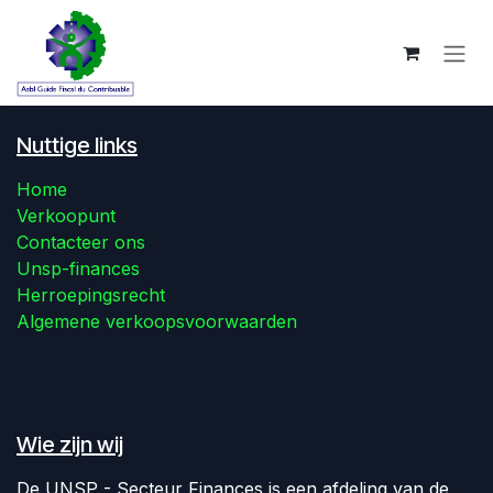
Overslaan naar inhoud
Nuttige links
Home
Verkoopunt
Contacteer ons
Unsp-finances
Herroepingsrecht
Algemene verkoopsvoorwaarden
Wie zijn wij
De UNSP - Secteur Finances is een afdeling van de